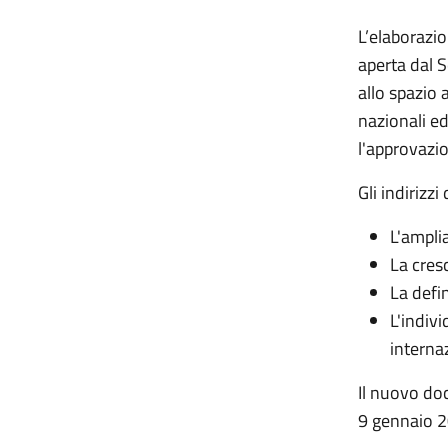
L’elaborazio
aperta dal 
allo spazio 
nazionali e
l'approvazi
Gli indirizz
L'ampli
La cres
La defi
L'indivi
internaz
Il nuovo doc
9 gennaio 