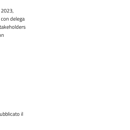
l 2023,
y con delega
stakeholders
on
bblicato il