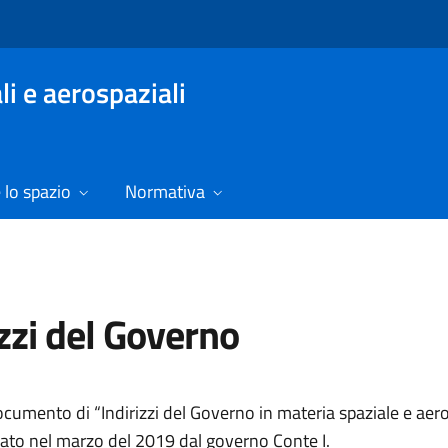
ali e aerospaziali
lo spazio
Normativa
izzi del Governo
cumento di “Indirizzi del Governo in materia spaziale e aero
rato nel marzo del 2019 dal governo Conte I.