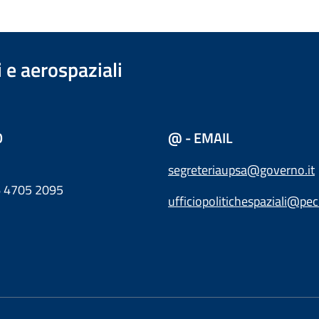
i e aerospaziali
O
@ - EMAIL
segreteriaupsa@governo.it
06 4705 2095
ufficiopolitichespaziali@pec