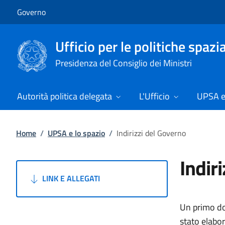
Vai al contenuto
Vai alla navigazione del sito
Governo
Ufficio per le politiche spazi
Presidenza del Consiglio dei Ministri
Autorità politica delegata
L'Ufficio
UPSA e 
Home
/
UPSA e lo spazio
/
Indirizzi del Governo
Indir
LINK E ALLEGATI
Un primo do
stato elabo